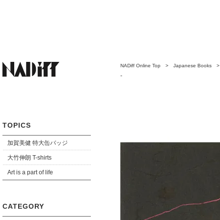
NADiff Online Top
>
Japanese Books
vol.2
-
TOPICS
加賀美健 特大缶バッジ
大竹伸朗 T-shirts
Art is a part of life
CATEGORY