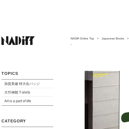
NADiff Online Top
>
Japanese Books
-
TOPICS
加賀美健 特大缶バッジ
大竹伸朗 T-shirts
Art is a part of life
CATEGORY