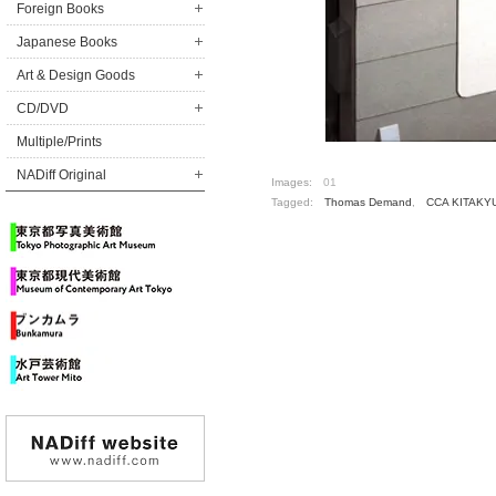
Foreign Books
Japanese Books
Art & Design Goods
CD/DVD
Multiple/Prints
NADiff Original
Images:
01
Tagged:
Thomas Demand
,
CCA KITAKY