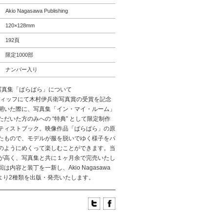
Akio Nagasawa Publishing
120×128mm
192頁
限定1000部
ナンバー入り
 写真集「ぱらぱら」について
ナディッフにて木村伊兵衛写真賞の受賞を記念
開いた際に、写真集「イン・マイ・ルーム」
ただいた方のみへの “特典” として限定制作
ティストブック。映像作品「ぱらぱら」の原
たもので、モデルが服を脱いでゆく様子をパ
のようにめくって楽しむことができます。当
が高く、写真集と共に１ヶ月余で完売いたし
は内容と装丁を一新し、Akio Nagasawa
hingより2種類を出版・発売いたします。