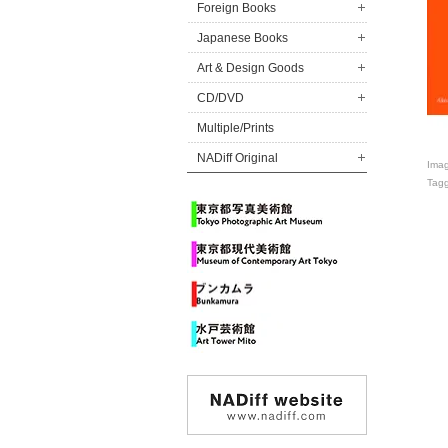
Foreign Books
Japanese Books
Art & Design Goods
CD/DVD
Multiple/Prints
NADiff Original
Ima
Tag