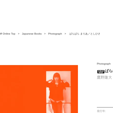
ff Online Top
>
Japanese Books
>
Photograph
> ぱらぱら まりあ／としひさ
Photograph
ぱら
鷹野隆大
発行年: