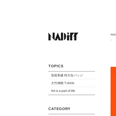
NADi
-
TOPICS
加賀美健 特大缶バッジ
大竹伸朗 T-shirts
Art is a part of life
CATEGORY