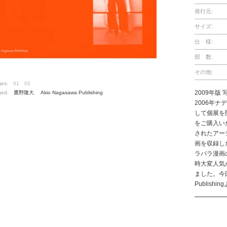
発行元:
サイズ:
仕 様:
部 数:
その他:
ges:
01
02
2009年版
ged:
鷹野隆大
,
Akio Nagasawa Publishing
2006年
して個展を
をご購入い
されたアー
画を収録し
ラパラ漫画
時大変人気
ました。今回
Publis