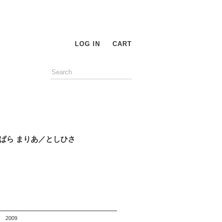
LOG IN
CART
ぱら まりあ／としひさ
2009