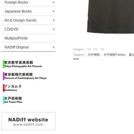
Foreign Books
Japanese Books
Art & Design Goods
CD/DVD
Multiple/Prints
NADiff Original
Images:
01
02
03
Tagged:
大竹伸朗
,
大竹伸朗T-shirts
,
森山
shirt