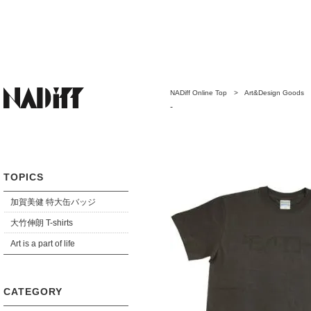
NADiff Online Top
>
Art&Design Goods
-
TOPICS
加賀美健 特大缶バッジ
大竹伸朗 T-shirts
Art is a part of life
CATEGORY