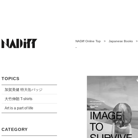
NADiff Online Top
>
Japanese Books
show on paper
-
TOPICS
加賀美健 特大缶バッジ
大竹伸朗 T-shirts
Art is a part of life
CATEGORY