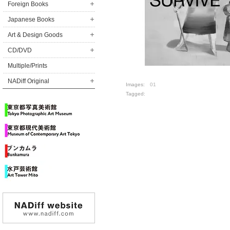
Foreign Books
Japanese Books
Art & Design Goods
CD/DVD
Multiple/Prints
NADiff Original
Images:
01
Tagged: