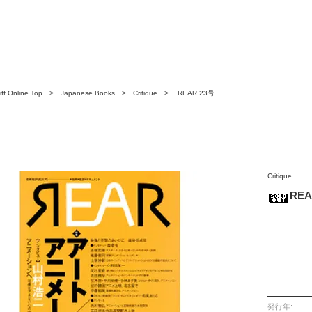
ff Online Top
>
Japanese Books
>
Critique
> REAR 23号
Critique
REA
発行年: