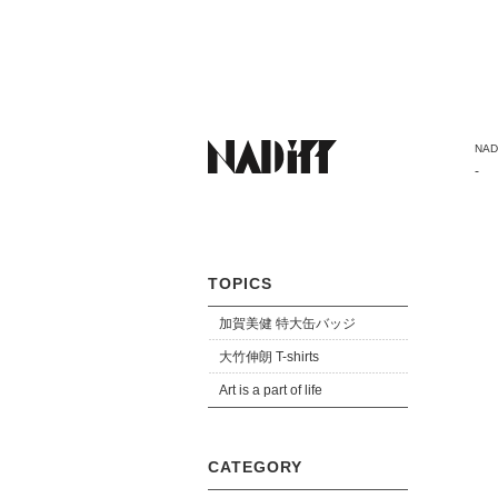
NADi
-
TOPICS
加賀美健 特大缶バッジ
大竹伸朗 T-shirts
Art is a part of life
CATEGORY