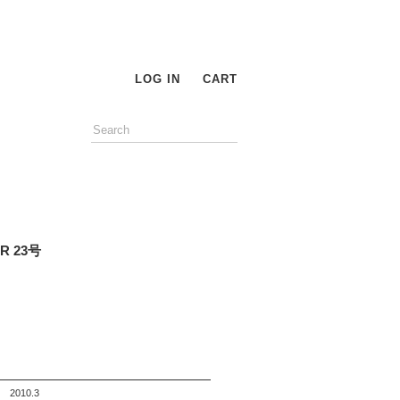
LOG IN
CART
R 23号
2010.3