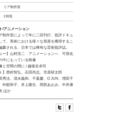
リア制作室
138頁
ト/アニメーション
ア制作室によって年に二回刊行、批評ドキュ
して、美術における様々な視座を獲得するこ
編纂される、日本では稀有な芸術批評誌。
ュー】山村浩二 アニメーションへ 可視化
の中にもっている映像
と空間の間に / 越後谷卓司
ト】西村智弘、石田尚志、市原研太郎
田秀法、清水義和、千葉慶、O JUN、増田千
、外館和子、井上隆生、岡部あおみ、中井康
夫 ほか