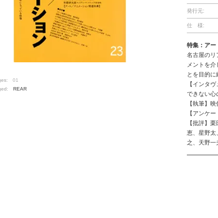
発行元:
仕 様:
特集：アー
名古屋のリ
メントを介
とを目的に
ges:
01
【インタヴ
ged:
REAR
できない心
【執筆】映像
【アンケー
【批評】栗
恵、星野太
之、天野一