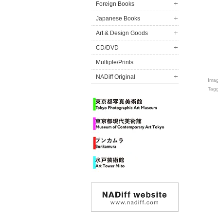
Foreign Books
Japanese Books
Art & Design Goods
CD/DVD
Multiple/Prints
NADiff Original
Ima
Tag