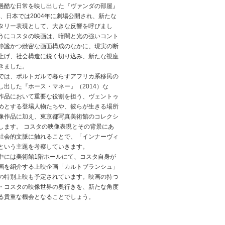
過酷な日常を映し出した『ヴァンダの部屋』
は、日本では2004年に劇場公開され、新たな
タリー表現として、大きな反響を呼びまし
うにコスタの映画は、暗闇と光の強いコント
静謐かつ緻密な画面構成のなかに、現実の断
上げ、社会構造に鋭く切り込み、新たな視座
きました。
では、ポルトガルで暮らすアフリカ系移民の
し出した『ホース・マネー』（2014）な
作品において重要な役割を担う、ヴェントゥ
めとする登場人物たちや、彼らが生きる場所
像作品に加え、東京都写真美術館のコレクシ
します。 コスタの映像表現とその背景にあ
社会的文脈に触れることで、「インナーヴィ
という主題を考察していきます。
中には美術館1階ホールにて、コスタ自身が
画を紹介する上映企画「カルトブランシュ」
の特別上映も予定されています。映画の持つ
・コスタの映像世界の奥行きを、新たな角度
る貴重な機会となることでしょう。