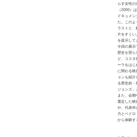
らす女性の
（2000）
ドキュメン
た。このよ
ラストと、
片をすくい
を提示して
今回の展示
歴史を照ら
ど、コスタ
ーラをはじ
に関わる映
ョンも紹介
る歴史的・
ジョンズ」
また、会期
選定した映
や、代表作
力とペドロ
から体験す