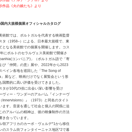
示作品《アルテ・クテロ》より
示作品《火の娘たち》より
の国内大規模個展オフィシャルカタログ
美術館では、ポルトガルを代表する映画監督
スタ（1958–）による、日本最大規模で、東
てとなる美術館での個展を開催します。コス
18年にポルトのセラルヴェス美術館で開催さ
panhia(コンパニア)」（ポルトガル語で「寄
び「仲間」の意）展や、2022年から2023
ペイン各地を巡回した「The Song of
Costa」展など、映画だけでなく展覧会という形
も国際的に高い評価を受けてきました。
スタが10代の頃に出会い深い影響を受け
ーヴィー・ワンダーのアルバム『インナーヴ
nnervisions）』（1973）と同名のタイト
います。音楽を通して社会と個人の関係に迫
このアルバムの精神は、彼の映像制作の方法
響き合っています。
ル領アフリカのカーボ・ヴェルデ*1から移住
ンのスラム街フォンタイーニャス地区*2で暮