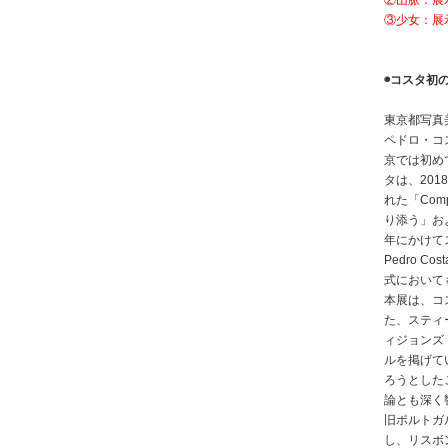
②山脈：展
③少女：展
◉コスタ初
東京都写真
ペドロ・コ
京では初め
タは、20
れた「Com
り添う」およ
年にかけてス
Pedro 
式において
本展は、コ
た、スティ
ィジョンズ（I
ルを掲げて
ろうとした
論とも深く
旧ポルトガ
し、リスボ