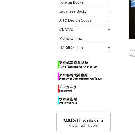
Foreign Books
Japanese Books
Art & Design Goods
CD/DVD
Multiple/Prints
NADiff Original
Ima
Tag