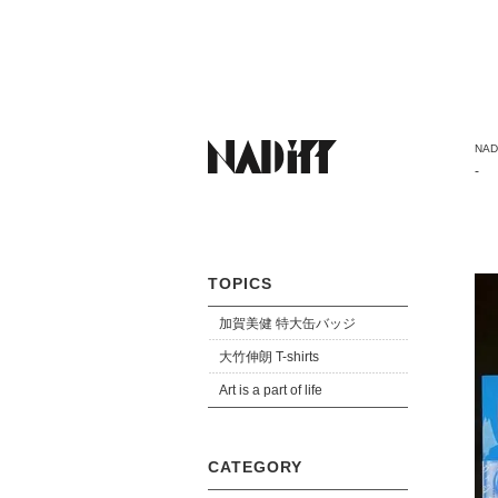
NADi
ーヴ
-
TOPICS
加賀美健 特大缶バッジ
大竹伸朗 T-shirts
Art is a part of life
CATEGORY