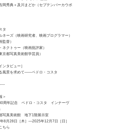
吉岡秀典＋及川まどか（セプテンバーカウボ
スタ
ルネーズ（映画研究者、映画プログラマー）
画監督）
・ネクトゥー（映画批評家）
東京都写真美術館学芸員）
インタビュー］
る風景を求めて——ペドロ・コスタ
----
報＞
30周年記念 ペドロ・コスタ インナーヴ
』
都写真美術館 地下1階展示室
5年8月28日［木］―2025年12月7日［日］
こちら