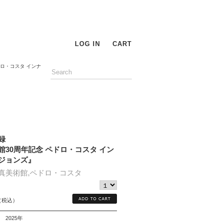
LOG IN
CART
ロ・コスタ インナ
録
館30周年記念 ペドロ・コスタ イン
ジョンズ』
真美術館,ペドロ・コスタ
（税込）
2025年