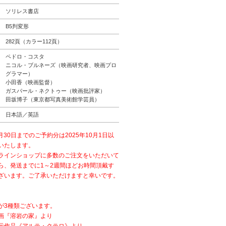
ソリレス書店
B5判変形
282頁（カラー112頁）
ペドロ・コスタ
ニコル・ブルネーズ（映画研究者、映画プロ
グラマー）
小田香（映画監督）
ガスパール・ネクトゥー（映画批評家）
田坂博子（東京都写真美術館学芸員）
日本語／英語
9月30日までのご予約分は2025年10月1日以
いたします。
ラインショップに多数のご注文をいただいて
ら、発送までに1～2週間ほどお時間頂戴す
ざいます。ご了承いただけますと幸いです。
が3種類ございます。
画『溶岩の家』より