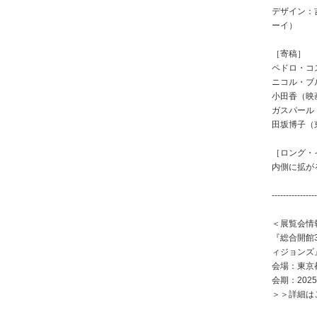
デザイン：
ーイ）
［寄稿］
ペドロ・コ
ニコル・ブ
小田香（映
ガスパール
田坂博子（
［ロング・
内側に拡が
----------------
＜展覧会情
『総合開館
ィジョンズ
会場：東京
会期：202
＞＞詳細は