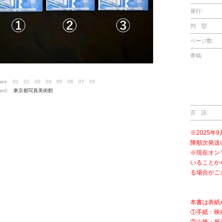
発行:
判 型:
ページ数:
寄稿:
ges:
01
02
03
04
05
06
07
08
ged:
東京都写真美術館
言 語:
※2025年
降順次発送
※現在オン
いることか
る場合がご
本書は表紙
①手紙：映