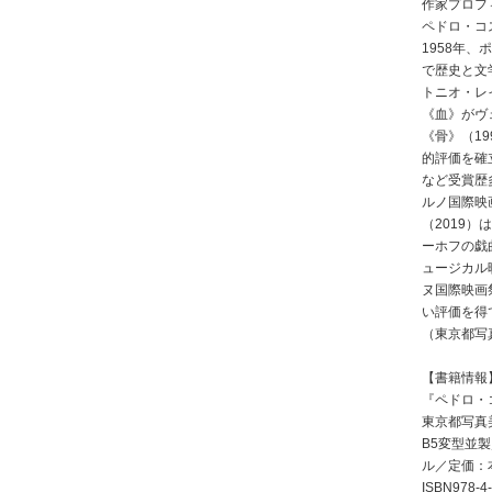
作家プロフ
ペドロ・コ
1958年
で歴史と文
トニオ・レ
《血》がヴ
《骨》（19
的評価を確
など受賞歴
ルノ国際映
（2019
ーホフの戯
ュージカル
ヌ国際映画
い評価を得
（東京都写
【書籍情報
『ペドロ・
東京都写真
B5変型並製
ル／定価：本
ISBN978-