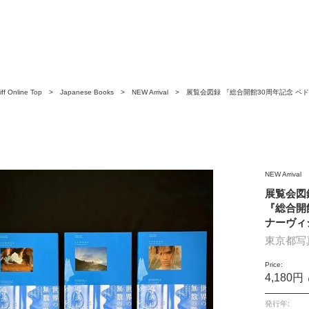
ff Online Top
>
Japanese Books
>
NEW Arrival
> 展覧会図録 『総合開館30周年記念 ペド
ィジョンズ』
NEW Arrival
展覧会図
『総合開
ナーヴィ
東京都写
Price:
4,180円
発行年: