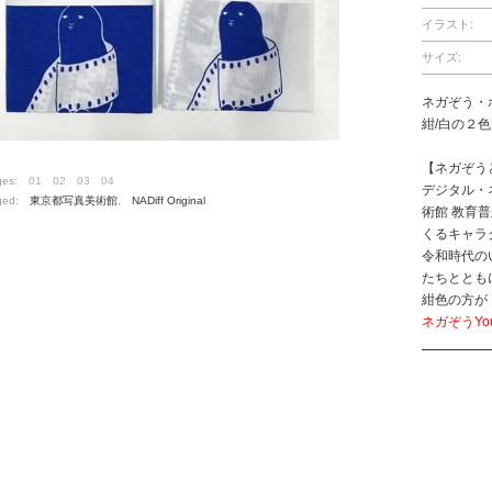
イラスト:
サイズ:
ネガぞう・
紺/白の２
【ネガぞう
ges:
01
02
03
04
デジタル・
ged:
東京都写真美術館
,
NADiff Original
術館 教育
くるキャラ
令和時代の
たちととも
紺色の方が
ネガぞうYou