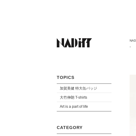
NADi
-
TOPICS
加賀美健 特大缶バッジ
大竹伸朗 T-shirts
Art is a part of life
CATEGORY