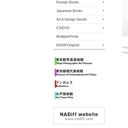
Foreign Books
Japanese Books
Art & Design Goods
CD/DVD
Multiple/Prints
NADiff Original
Ima
Tag