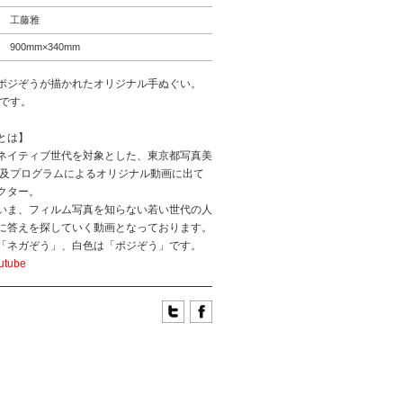
工藤雅
900mm×340mm
ポジぞうが描かれたオリジナル手ぬぐい。
色です。
とは】
ネイティブ世代を対象とした、東京都写真美
普及プログラムによるオリジナル動画に出て
クター。
いま、フィルム写真を知らない若い世代の人
に答えを探していく動画となっております。
「ネガぞう」、白色は「ポジぞう」です。
tube