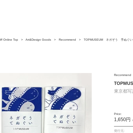
ff Online Top
>
Art&Design Goods
>
Recommend
> TOPMUSEUM ネガぞう 手ぬぐい
Recommend
TOPM
東京都写
Price:
1,650円
発行元: