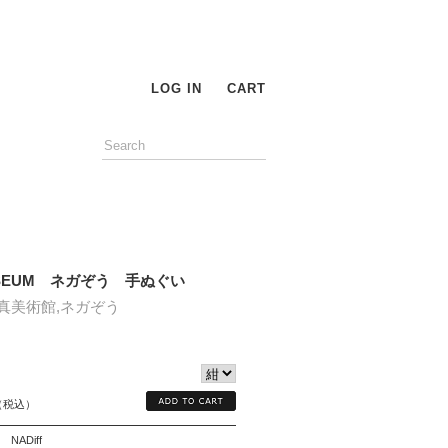
LOG IN
CART
USEUM ネガぞう 手ぬぐい
真美術館,ネガぞう
（税込）
NADiff