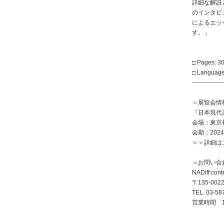
詳細な解説
のインタビ
によるエッ
す。」
□ Pages: 3
□ Language
----------------
＜展覧会情
『日本現代
会場：東京
会期：202
＞＞詳細は
＜お問い合
NADiff 
〒135-0
TEL. 03-58
営業時間 10