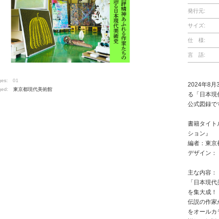
発行元:
サイズ:
仕 様:
言 語:
ges:
01
2024年8
ged:
東京都現代美術館
る「日本現
公式図録で
書籍タイト
ション』
編者：東京
デザイン：：S
主な内容：
「日本現代
を集大成！
伝説の作家
をオールカ