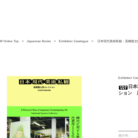
ff Online Top
>
Japanese Books
>
Exhibition Catalogue
> 日本現代美術私観：高橋龍太
公式図録
Exhibition Ca
日本
ション 
発行年: