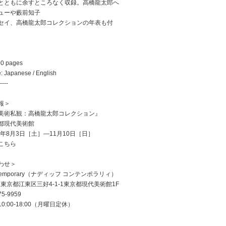
とともに余すところなく収録。高橋龍太郎へ
ューや藪前知子
セイ、高橋龍太郎コレクションの年表も付
00 pages
: Japanese / English
----
報＞
美術私観：高橋龍太郎コレクション』
都現代美術館
4年8月3日［土］―11月10日［日］
こちら
わせ＞
contemporary（ナディッフ コンテンポラリィ）
022東京都江東区三好4-1-1東京都現代美術館1F
75-9959
:00-18:00（月曜日定休）