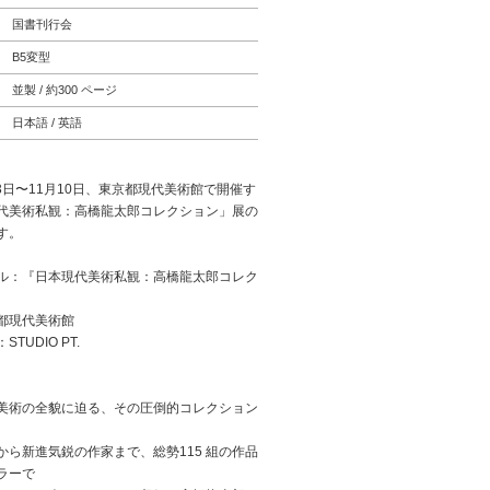
国書刊行会
B5変型
並製 / 約300 ページ
日本語 / 英語
月3日〜11月10日、東京都現代美術館で開催す
代美術私観：高橋龍太郎コレクション」展の
す。
ル：『日本現代美術私観：高橋龍太郎コレク
都現代美術館
TUDIO PT.
美術の全貌に迫る、その圧倒的コレクション
から新進気鋭の作家まで、総勢115 組の作品
ラーで