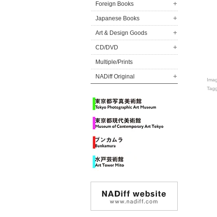
Foreign Books
Japanese Books
Art & Design Goods
CD/DVD
Multiple/Prints
NADiff Original
Ima
Tag