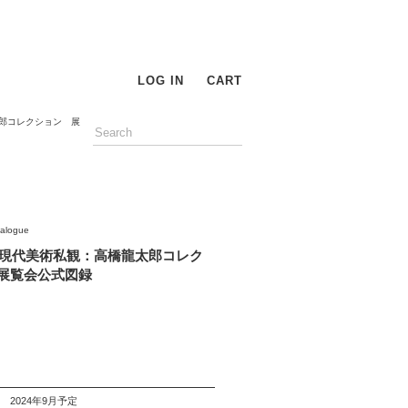
LOG IN
CART
郎コレクション 展
talogue
現代美術私観：高橋龍太郎コレク
展覧会公式図録
2024年9月予定