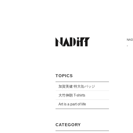
NADi
覧会
-
TOPICS
加賀美健 特大缶バッジ
大竹伸朗 T-shirts
Art is a part of life
CATEGORY