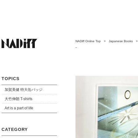
NADiff Online Top
>
Japanese Books
-
TOPICS
加賀美健 特大缶バッジ
大竹伸朗 T-shirts
Art is a part of life
CATEGORY