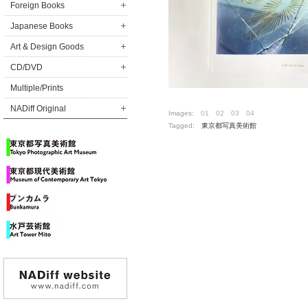
Foreign Books
Japanese Books
Art & Design Goods
CD/DVD
Multiple/Prints
NADiff Original
Images:
01
02
03
04
Tagged:
東京都写真美術館