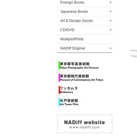
Foreign Books
Japanese Books
Art & Design Goods
CD/DVD
Multiple/Prints
NADiff Original
Ima
Tag