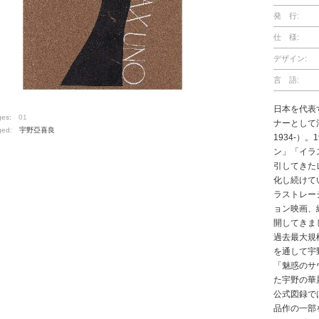
発 行:
仕 様:
デザイン:
言 語:
日本を代表
ges:
01
ナーとして
ged:
宇野亞喜良
1934-）
ン」「イラ
引してきた
化し続けて
ラストレー
ョン映画、
開してきま
過去最大規
を通して宇
「魅惑のサ
た宇野の華
公式図録で
品作の一部