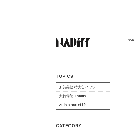
NADi
-
TOPICS
加賀美健 特大缶バッジ
大竹伸朗 T-shirts
Art is a part of life
CATEGORY