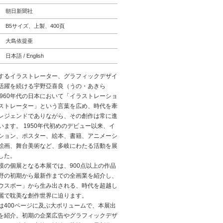
朝日新聞社
B5サイズ、上製、400頁
大島依提亜
日本語 / English
するイラストレーター、グラフィックデザイ
活躍を続ける宇野亞喜良（うの・あきら
。1960年代の日本において「イラストレーショ
ストレーター」という言葉を広め、時代を牽
レジェンドでありながら、その創作は常に進
います。 1950年代初めのデビュー以来、イ
ション、ポスター、絵本、書籍、アニメーシ
絵画、舞台美術など、多岐にわたる活動を展
した。
模の個展となる本展では、900点以上の作品
野の初期から最新作までの全画業を紹介し、
ウスポー」から生み出される、時代を超越し
麗で耽美な創作世界に迫ります。
は400ページに及ぶ大ボリュームで、本展出
を紹介。初期の企業広告やグラフィックデザ