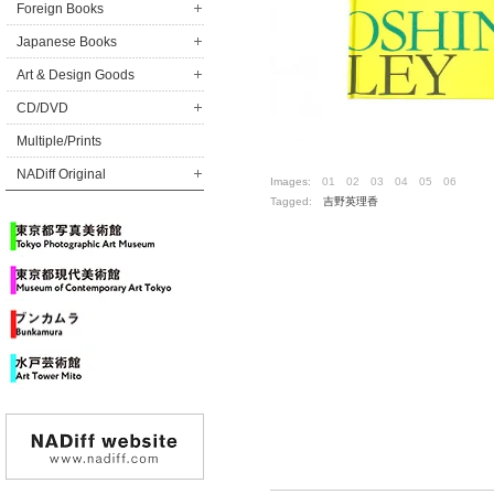
Foreign Books
Japanese Books
Art & Design Goods
CD/DVD
Multiple/Prints
NADiff Original
Images:
01
02
03
04
05
06
Tagged:
吉野英理香