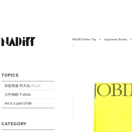
NADiff Online Top
>
Japanese Books
-
TOPICS
加賀美健 特大缶バッジ
大竹伸朗 T-shirts
Art is a part of life
CATEGORY