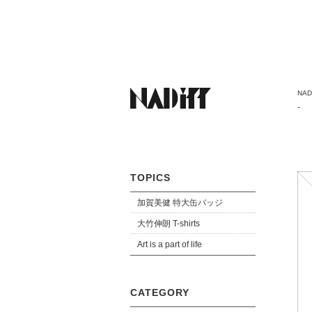
NADi
-
TOPICS
加賀美健 特大缶バッジ
大竹伸朗 T-shirts
Art is a part of life
CATEGORY