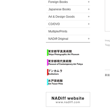
Foreign Books
Japanese Books
Art & Design Goods
CD/DVD
Multiple/Prints
NADiff Original
Ima
Tag
新規