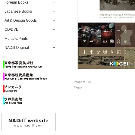
Foreign Books
Japanese Books
Art & Design Goods
CD/DVD
Multiple/Prints
NADiff Original
Images:
01
Tagged: