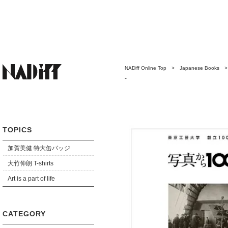
NADiff Online Top
>
Japanese Books
-
TOPICS
加賀美健 特大缶バッジ
大竹伸朗 T-shirts
Art is a part of life
CATEGORY