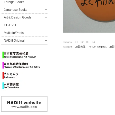
Foreign Books
Japanese Books
Art & Design Goods
CD/DVD
Multiple/Prints
NADiff Original
Images:
01
02
03
04
Tagged:
加賀美健
,
NADiff Original
,
加賀