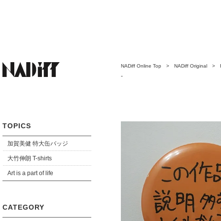
NADiff Online Top
>
NADiff Original
>
25cm）この作品説明多すぎてよくわかんな
-
TOPICS
加賀美健 特大缶バッジ
大竹伸朗 T-shirts
Art is a part of life
CATEGORY