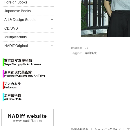
Foreign Books
Japanese Books
Art & Design Goods
CD/DVD
Multiple/Prints
NADiff Original
Images:
01
Tagged:
築山礁太
新規会員登録
ショッピングガイド
プ