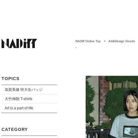
NADiff Online Top
>
Art&Design Goods
-
TOPICS
加賀美健 特大缶バッジ
大竹伸朗 T-shirts
Art is a part of life
CATEGORY