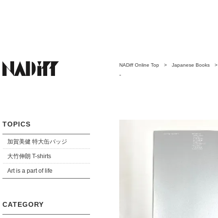
NADiff Online Top
>
Japanese Books
-
TOPICS
加賀美健 特大缶バッジ
大竹伸朗 T-shirts
Art is a part of life
CATEGORY