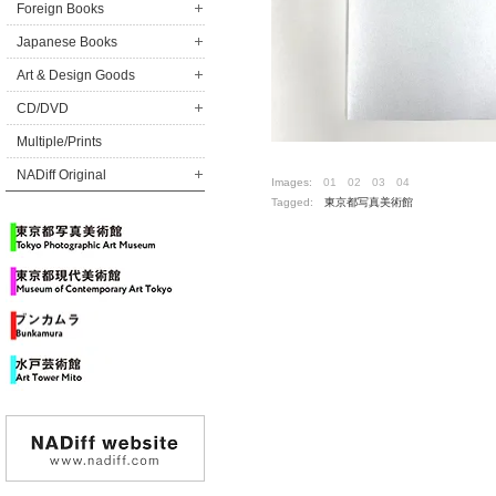
Foreign Books
Japanese Books
Art & Design Goods
CD/DVD
Multiple/Prints
NADiff Original
Images:
01
02
03
04
Tagged:
東京都写真美術館