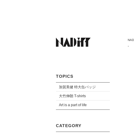
NADi
-
TOPICS
加賀美健 特大缶バッジ
大竹伸朗 T-shirts
Art is a part of life
CATEGORY