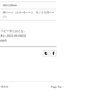
182×128mm
28ページ（カラー5ページ、モノクロ23ペー
ジ）
「ベビー犬とおとな」
[木]—2022.09.04[日]
/a/r/t
い合わせ
Page Top ↑