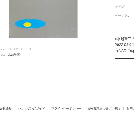
サイズ:
ページ数:
●水越智三
2022.08.04
ges:
01
02
03
04
in NADiff a/p
ged:
水越智三
会員登録
ショッピングガイド
プライバシーポリシー
古物営業法に基づく表記
お問