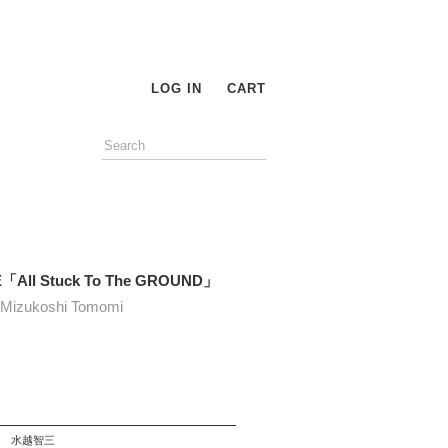
LOG IN
CART
」
E「All Stuck To The GROUND」
zukoshi Tomomi
水越智三