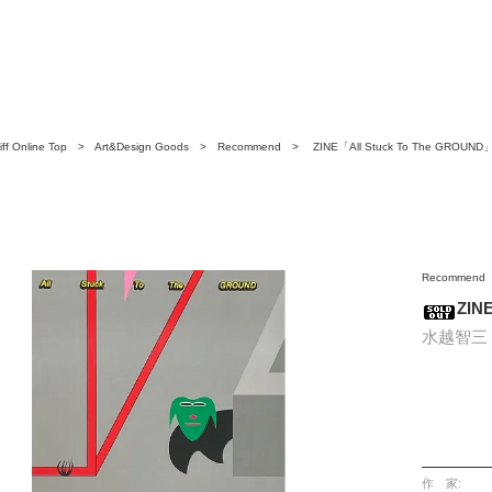
ff Online Top
>
Art&Design Goods
>
Recommend
> ZINE「All Stuck To The GROUND
Recommend
ZIN
水越智三 Mi
作 家: