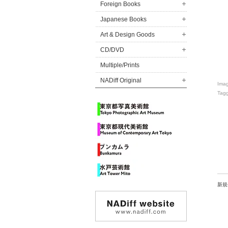
Foreign Books
Japanese Books
Art & Design Goods
CD/DVD
Multiple/Prints
NADiff Original
Ima
Tag
新規