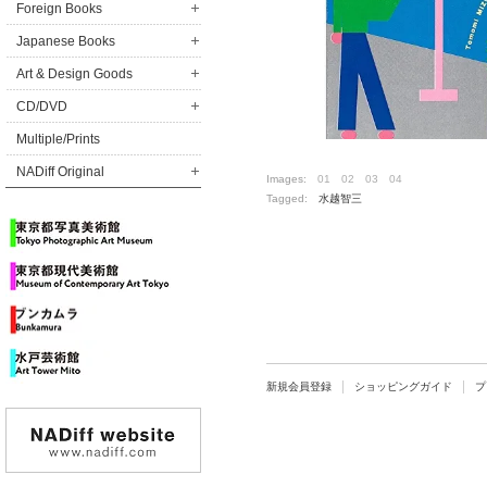
Foreign Books
Japanese Books
Art & Design Goods
CD/DVD
Multiple/Prints
NADiff Original
Images:
01
02
03
04
Tagged:
水越智三
新規会員登録
ショッピングガイド
プ