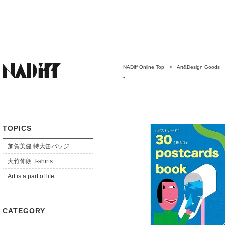
NADiff Online Top
>
Art&Design Goods
-
TOPICS
加賀美健 特大缶バッジ
大竹伸朗 T-shirts
Art is a part of life
CATEGORY