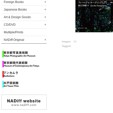
Foreign Books
Japanese Books
Art & Design Goods
CD/DVD
Multiple/Prints
NADiff Original
Images:
01
Tagged: