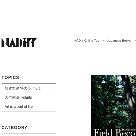
NADiff Online Top
>
Japanese Books
-
TOPICS
加賀美健 特大缶バッジ
大竹伸朗 T-shirts
Art is a part of life
CATEGORY