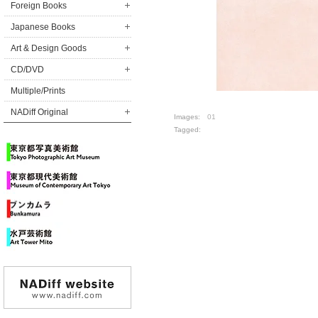
Foreign Books
Japanese Books
Art & Design Goods
CD/DVD
Multiple/Prints
NADiff Original
Images:
01
Tagged: