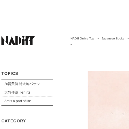
NADiff Online Top
>
Japanese Books
-
TOPICS
加賀美健 特大缶バッジ
大竹伸朗 T-shirts
Art is a part of life
CATEGORY