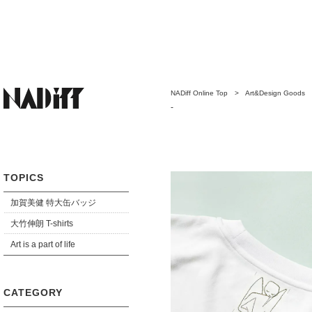
NADiff Online Top
>
Art&Design Goods
>
い天使＞ 大人サイズ
-
TOPICS
加賀美健 特大缶バッジ
大竹伸朗 T-shirts
Art is a part of life
CATEGORY