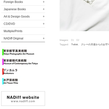
Foreign Books
Japanese Books
Art & Design Goods
CD/DVD
Multiple/Prints
NADiff Original
Images:
01
02
Tagged:
T-shirt
,
クレーの天使からのお守