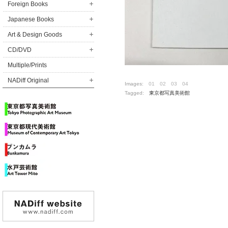
Foreign Books
Japanese Books
Art & Design Goods
CD/DVD
Multiple/Prints
NADiff Original
Images:
01
02
03
04
Tagged:
東京都写真美術館