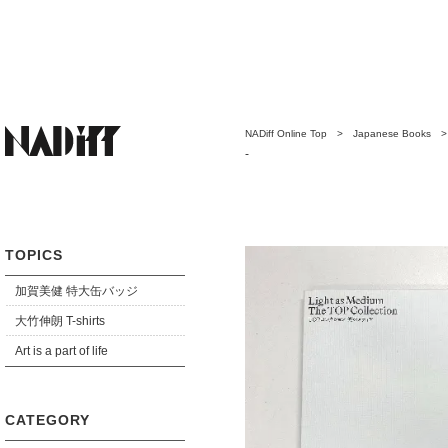
NADiff Online Top
>
Japanese Books
-
TOPICS
加賀美健 特大缶バッジ
大竹伸朗 T-shirts
Art is a part of life
CATEGORY