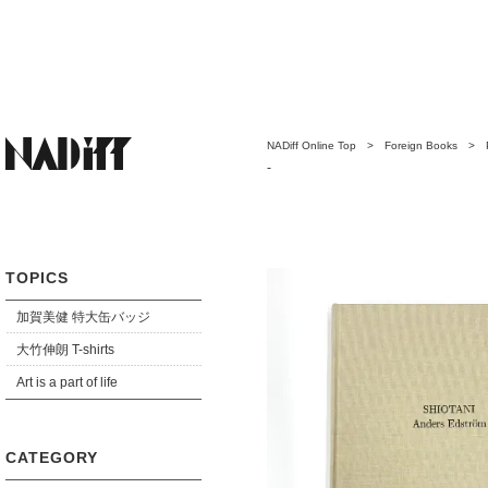
NADiff Online Top
>
Foreign Books
>
-
TOPICS
加賀美健 特大缶バッジ
大竹伸朗 T-shirts
Art is a part of life
CATEGORY