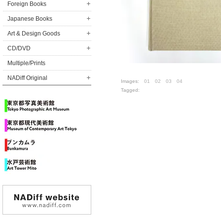
Foreign Books
Japanese Books
Art & Design Goods
CD/DVD
Multiple/Prints
NADiff Original
Images:
01
02
03
04
Tagged: