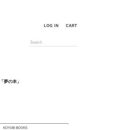
LOG IN
CART
「夢の本」
KOYUBI BOOKS