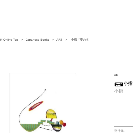
ff Online Top
>
Japanese Books
>
ART
> 小指「夢の本」
ART
小指
小指
発行元: