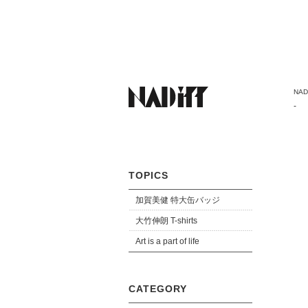
NADi
-
TOPICS
加賀美健 特大缶バッジ
大竹伸朗 T-shirts
Art is a part of life
CATEGORY