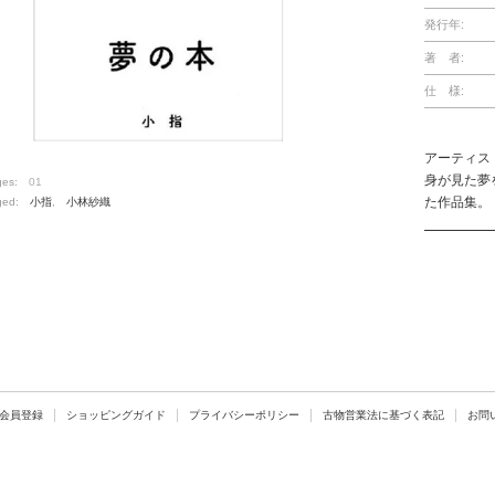
発行年:
著 者:
仕 様:
アーティス
身が見た夢
ges:
01
た作品集。
ged:
小指
,
小林紗織
会員登録
ショッピングガイド
プライバシーポリシー
古物営業法に基づく表記
お問