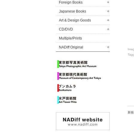
Foreign Books
Japanese Books
Art & Design Goods
CD/DVD
Multiple/Prints
NADiff Original
Ima
Tag
新規