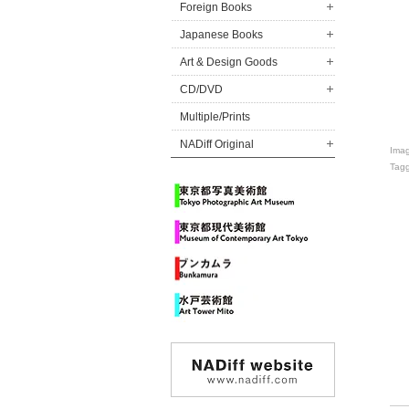
Foreign Books
Japanese Books
Art & Design Goods
CD/DVD
Multiple/Prints
NADiff Original
Ima
Tag