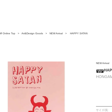
ff Online Top
>
Art&Design Goods
>
NEW Arrival
> HAPPY SATAN
NEW Arrival
HAP
HONGA
サイズ/頁: