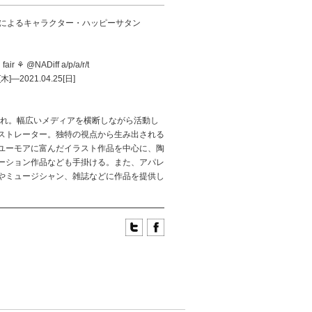
MAによるキャラクター・ハッピーサタン
 fair ⚘ @NADiff a/p/a/r/t
[木]—2021.04.25[日]
生まれ。幅広いメディアを横断しながら活動し
ストレーター。独特の視点から生み出される
ユーモアに富んだイラスト作品を中心に、陶
ーション作品なども手掛ける。また、アパレ
やミュージシャン、雑誌などに作品を提供し