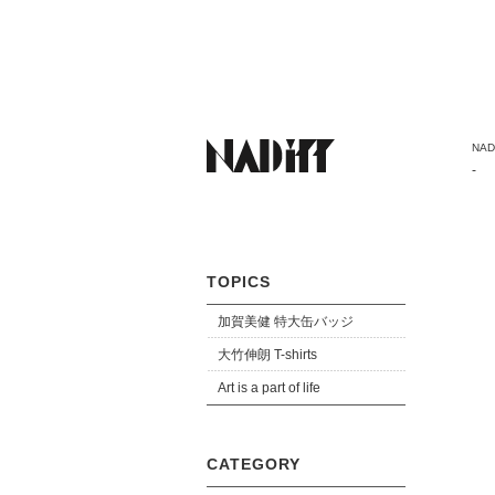
NADi
-
TOPICS
加賀美健 特大缶バッジ
大竹伸朗 T-shirts
Art is a part of life
CATEGORY