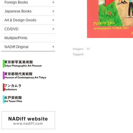
Foreign Books
Japanese Books
Art & Design Goods
CD/DVD
Multiple/Prints
NADiff Original
Images:
01
Tagged: