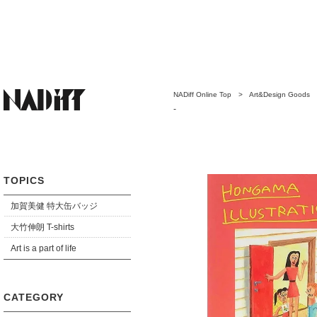
NADiff Online Top
>
Art&Design Goods
-
TOPICS
加賀美健 特大缶バッジ
大竹伸朗 T-shirts
Art is a part of life
CATEGORY