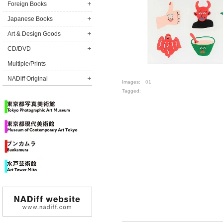
Foreign Books
Japanese Books
Art & Design Goods
CD/DVD
Multiple/Prints
NADiff Original
Images:
01
Tagged: