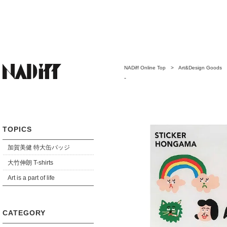
NADiff Online Top
>
Art&Design Goods
-
TOPICS
加賀美健 特大缶バッジ
大竹伸朗 T-shirts
Art is a part of life
CATEGORY