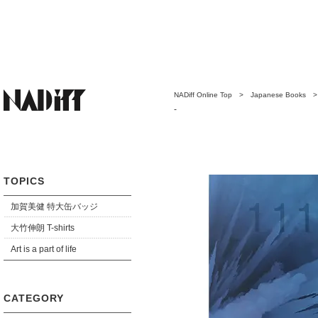
NADiff Online Top
>
Japanese Books
-
TOPICS
加賀美健 特大缶バッジ
大竹伸朗 T-shirts
Art is a part of life
CATEGORY