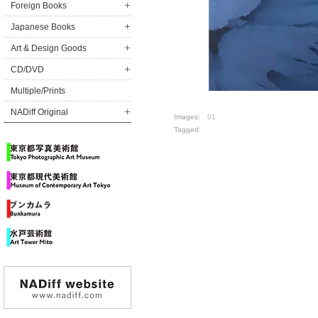
Foreign Books
Japanese Books
Art & Design Goods
CD/DVD
Multiple/Prints
NADiff Original
Images:
01
Tagged: