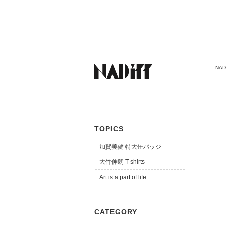
NADi
-
TOPICS
加賀美健 特大缶バッジ
大竹伸朗 T-shirts
Art is a part of life
CATEGORY