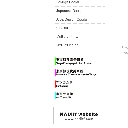
Foreign Books
Japanese Books
Art & Design Goods
CD/DVD
Multiple/Prints
NADiff Original
Ima
Tag