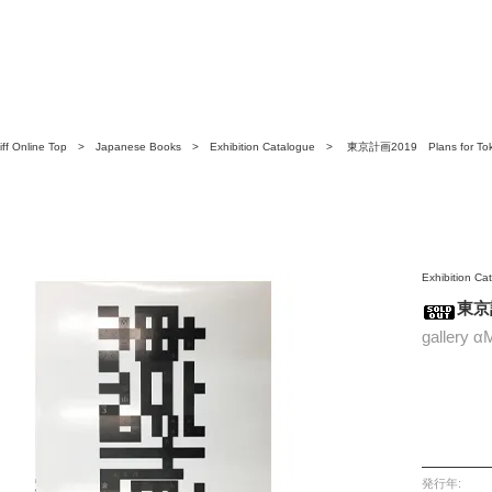
ff Online Top
>
Japanese Books
>
Exhibition Catalogue
> 東京計画2019 Plans for Tok
Exhibition Ca
東京計
gallery α
発行年: