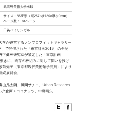
武蔵野美術大学出版
サイズ：B5変形（縦257×横180×厚さ9mm）
ページ数：184ページ
日英バイリンガル
大学が運営するノンプロフィットギャラリー
ry αM」で開催された「東京計画2019」の全記
丹下健三研究室が策定した「東京計画
を下敷きに、既存の枠組みに対して問いを投げ
藪前知子（東京都現代美術館学芸員）により
連続展覧会。
山凡太朗、風間サチコ、Urban Research
、ミルク倉庫＋ココナッツ、中島晴矢