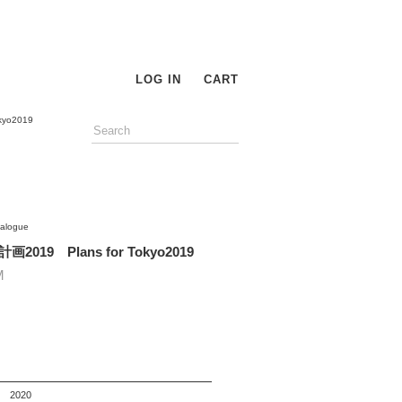
LOG IN
CART
yo2019
talogue
画2019 Plans for Tokyo2019
M
2020