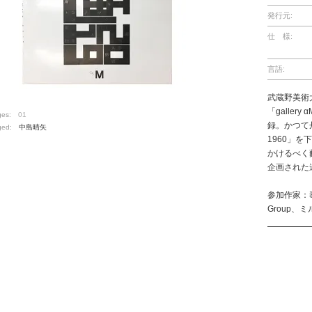
発行元:
仕 様:
言語:
武蔵野美術
「galle
ges:
01
録。かつて
ged:
中島晴矢
1960」
かけるべく
企画された
参加作家：毒
Group