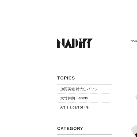
NADi
種）
-
TOPICS
加賀美健 特大缶バッジ
大竹伸朗 T-shirts
Art is a part of life
CATEGORY