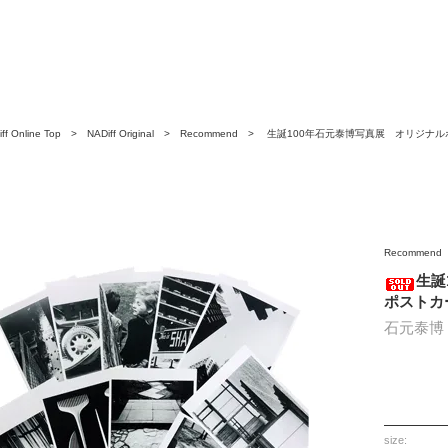
ff Online Top
>
NADiff Original
>
Recommend
> 生誕100年石元泰博写真展 オリジナルポ
S-X
Recommend
生誕
ポストカー
石元泰博 Ya
size: