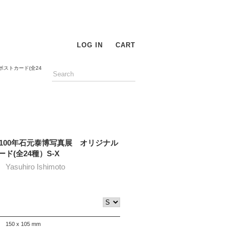
LOG IN
CART
ストカード(全24
100年石元泰博写真展 オリジナル
ド(全24種）S-X
suhiro Ishimoto
150 x 105 mm