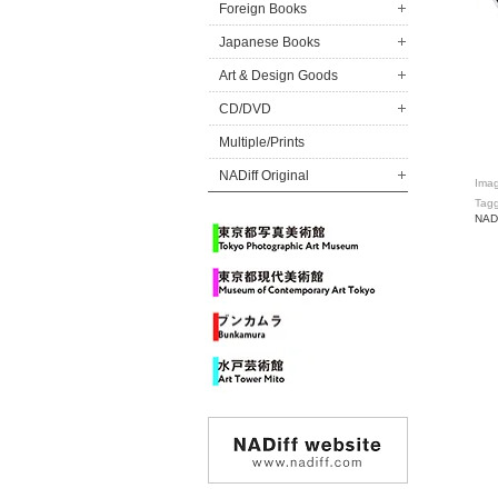
Foreign Books
Japanese Books
Art & Design Goods
CD/DVD
Multiple/Prints
NADiff Original
Ima
Tag
NADi