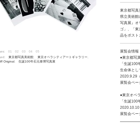
東京都写真
県立美術館
写真展』オ
ゴ」、「東
品をポスト
展覧会情報
ges:
01
02
03
04
05
ged:
東京都写真美術館
,
東京オペラシティアートギャラリー
,
●東京都写
ff Original
,
生誕100年石元泰博写真展
「生誕10
生命体とし
2020.9.
展覧会ペー
●東京オペ
「生誕10
2020.10
展覧会ペー