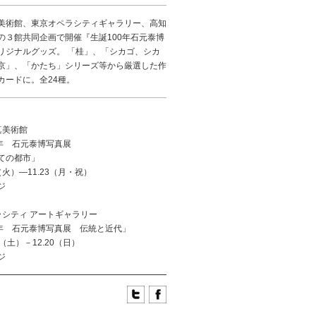
美術館、東京オペラシティギャラリー、高知
の３館共同企画で開催『生誕100年石元泰博
リジナルグッズ。 「桂」、「シカゴ、シカ
京」、「かたち」シリーズ等から厳選した作
カードに。全24種。
真美術館
0年 石元泰博写真展
ての都市」
29（火）—11.23（月・祝）
ジ
ラシティ アートギャラリー
0年 石元泰博写真展 伝統と近代」
.10（土）－12.20（日）
ジ