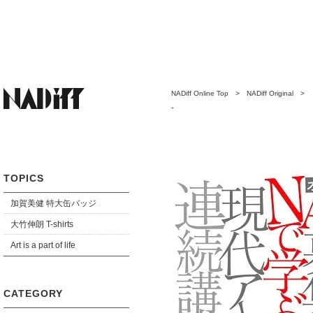
NADiff Online Top
>
NADiff Original
> 
ラスメント」 〈表現の自由を学ぶ 法律・憲
-
TOPICS
加賀美健 特大缶バッジ
大竹伸朗 T-shirts
Art is a part of life
CATEGORY