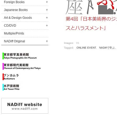
Foreign Books
Japanese Books
Art & Design Goods
CD/DVD
Multiple/Prints
NADiff Original
Images:
01
Tagged:
ONLINE EVENT
,
NADiffで学