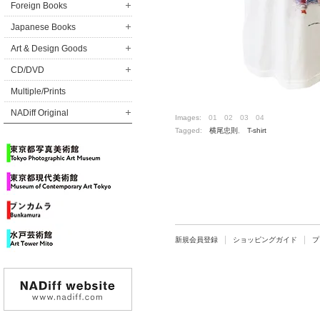
Foreign Books
Japanese Books
Art & Design Goods
CD/DVD
Multiple/Prints
NADiff Original
Images:
01
02
03
04
Tagged:
横尾忠則
,
T-shirt
新規会員登録
ショッピングガイド
プ