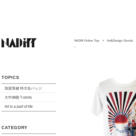
NADiff Online Top
>
Art&Design Goods
-
TOPICS
加賀美健 特大缶バッジ
大竹伸朗 T-shirts
Art is a part of life
CATEGORY