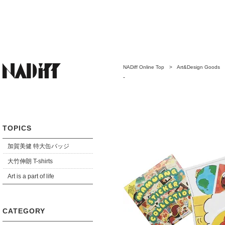
NADiff Online Top
>
Art&Design Goods
ーコレクション
-
TOPICS
加賀美健 特大缶バッジ
大竹伸朗 T-shirts
Art is a part of life
CATEGORY