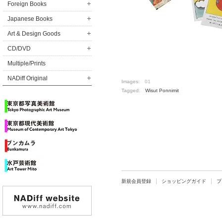
Foreign Books
Japanese Books
Art & Design Goods
CD/DVD
Multiple/Prints
NADiff Original
Images:
01
Tagged:
Wisut Ponnimit
新規会員登録
ショッピングガイド
プ