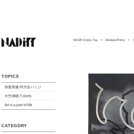
NADiff Online Top
>
Multiple/Prints
> BIE
-
TOPICS
加賀美健 特大缶バッジ
大竹伸朗 T-shirts
Art is a part of life
CATEGORY