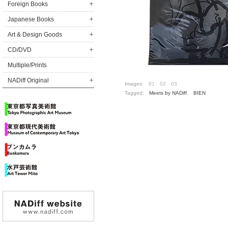
Foreign Books
Japanese Books
Art & Design Goods
CD/DVD
Multiple/Prints
NADiff Original
Images:
01
02
03
Tagged:
Meets by NADiff
,
BIEN