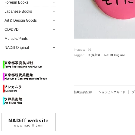
Foreign Books
Japanese Books
Art & Design Goods
CD/DVD
Multiple/Prints
NADiff Original
Images:
01
Tagged:
加賀美健
,
NADiff Original
新規会員登録
ショッピングガイド
プ