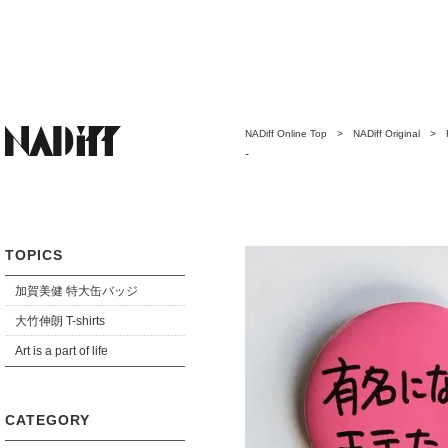
NADiff Online Top
>
NADiff Original
>
テたい
-
TOPICS
加賀美健 特大缶バッジ
大竹伸朗 T-shirts
Art is a part of life
CATEGORY