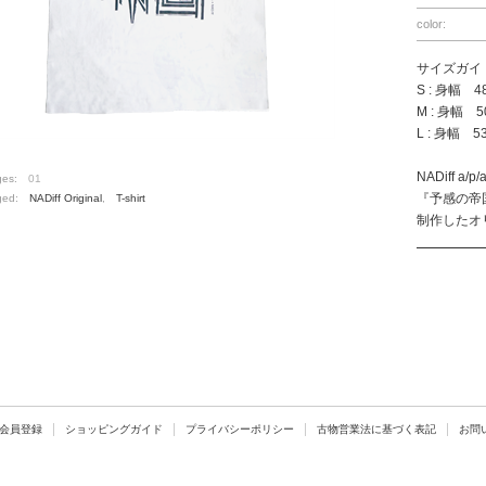
color:
サイズガイ
S : 身幅 
M : 身幅 
L : 身幅 
NADiff 
ges:
01
『予感の帝
ged:
NADiff Original
,
T-shirt
制作したオ
会員登録
ショッピングガイド
プライバシーポリシー
古物営業法に基づく表記
お問