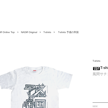
ff Online Top
>
NADiff Original
>
T-shirts
> T-shirts 予感の帝国
T-shirts
T-s
風間サチ
size: