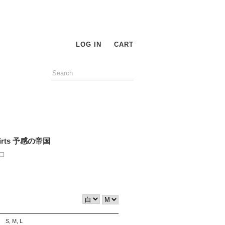
LOG IN
CART
hirts 予感の帝国
コ
S, M, L