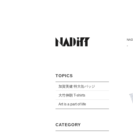
NADi
-
TOPICS
加賀美健 特大缶バッジ
大竹伸朗 T-shirts
Art is a part of life
CATEGORY