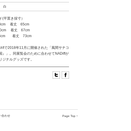
白
ド(平置き採寸）
48cm 着丈 65cm
50cm 着丈 67cm
53cm 着丈 73cm
a/p/a/r/tで2018年11月に開催された「風間サチコ
国』」。同展覧会のために合わせてNADiffが
リジナルグッズです。
い合わせ
Page Top ↑