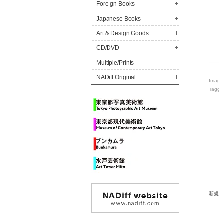
Foreign Books
Japanese Books
Art & Design Goods
CD/DVD
Multiple/Prints
NADiff Original
Ima
Tag
新規