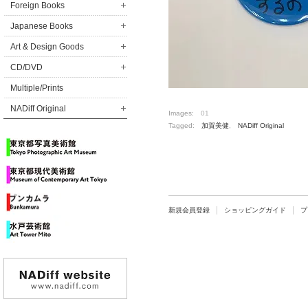
Foreign Books
Japanese Books
Art & Design Goods
CD/DVD
Multiple/Prints
NADiff Original
Images:
01
Tagged:
加賀美健
,
NADiff Original
新規会員登録
ショッピングガイド
プ