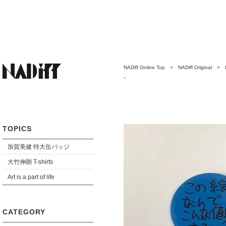
NADiff Online Top
>
NADiff Original
>
んな値段するの？
-
TOPICS
加賀美健 特大缶バッジ
大竹伸朗 T-shirts
Art is a part of life
CATEGORY