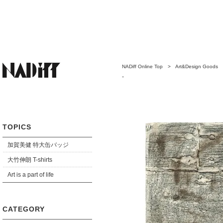
NADiff Online Top
>
Art&Design Goods
-
TOPICS
加賀美健 特大缶バッジ
大竹伸朗 T-shirts
Art is a part of life
CATEGORY