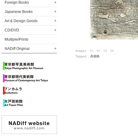
Foreign Books
Japanese Books
Art & Design Goods
CD/DVD
Multiple/Prints
NADiff Original
Images:
01
02
03
04
Tagged:
高嶺格