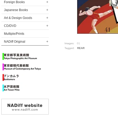
Foreign Books
Japanese Books
Art & Design Goods
CD/DVD
Multiple/Prints
NADiff Original
Images:
01
Tagged:
REAR