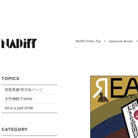
NADiff Online Top
>
Japanese Books
-
TOPICS
加賀美健 特大缶バッジ
大竹伸朗 T-shirts
Art is a part of life
CATEGORY