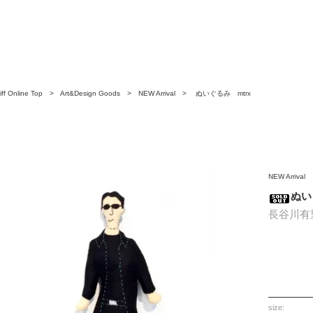
ff Online Top
>
Art&Design Goods
>
NEW Arrival
> ぬいぐるみ mtrx
NEW Arrival
ぬい
長谷川有
size: