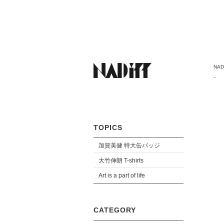
NADi
-
TOPICS
加賀美健 特大缶バッジ
大竹伸朗 T-shirts
Art is a part of life
CATEGORY