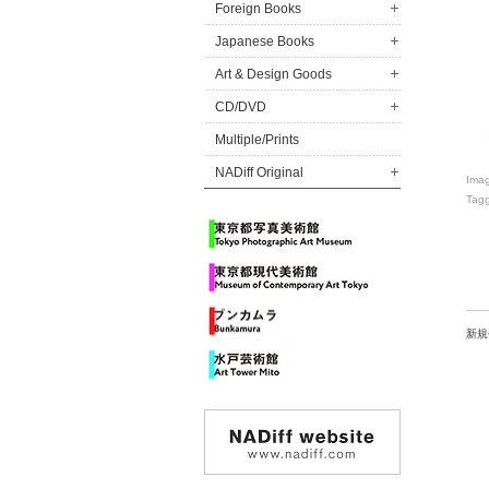
Foreign Books
Japanese Books
Art & Design Goods
CD/DVD
Multiple/Prints
NADiff Original
Ima
Tag
新規