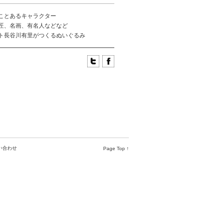
ことあるキャラクター
匠、名画、有名人などなど
ト長谷川有里がつくるぬいぐるみ
い合わせ
Page Top ↑