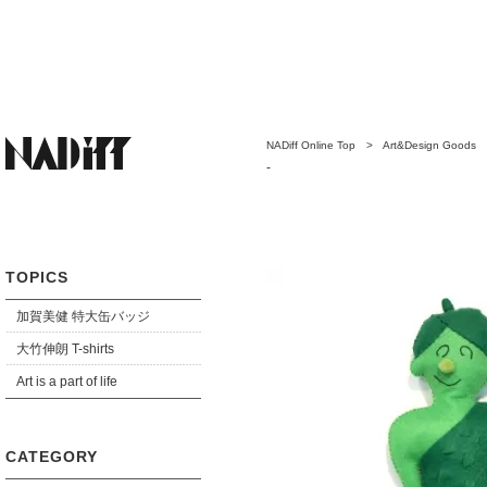
NADiff Online Top
>
Art&Design Goods
-
TOPICS
加賀美健 特大缶バッジ
大竹伸朗 T-shirts
Art is a part of life
CATEGORY