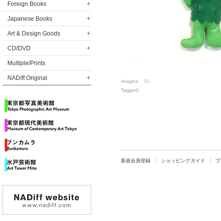
Foreign Books
Japanese Books
Art & Design Goods
CD/DVD
Multiple/Prints
NADiff Original
Images:
01
Tagged:
新規会員登録
ショッピングガイド
プ