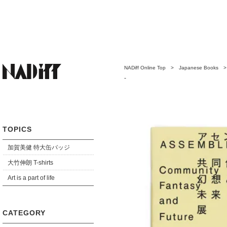
NADiff Online Top
>
Japanese Books
-
TOPICS
加賀美健 特大缶バッジ
大竹伸朗 T-shirts
Art is a part of life
CATEGORY