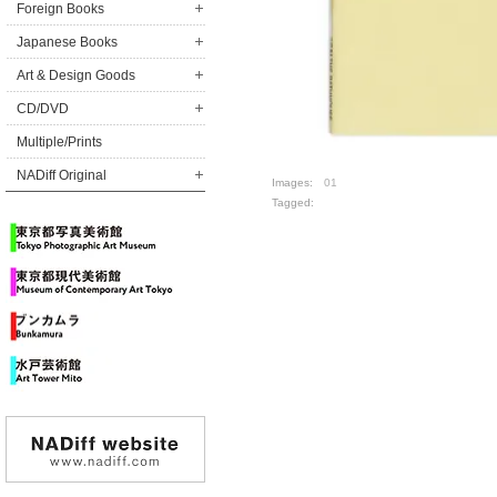
Foreign Books
Japanese Books
Art & Design Goods
CD/DVD
Multiple/Prints
NADiff Original
Images:
01
Tagged: