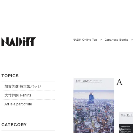
NADiff Online Top
>
Japanese Books
-
TOPICS
加賀美健 特大缶バッジ
大竹伸朗 T-shirts
Art is a part of life
CATEGORY