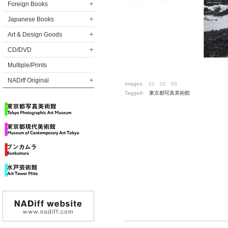
Foreign Books
Japanese Books
Art & Design Goods
CD/DVD
Multiple/Prints
NADiff Original
Images:
01
02
03
Tagged:
東京都写真美術館