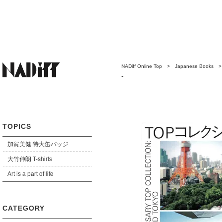
NADiff Online Top
>
Japanese Books
-
TOPICS
加賀美健 特大缶バッジ
大竹伸朗 T-shirts
Art is a part of life
CATEGORY