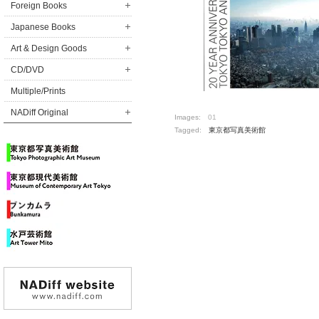
Foreign Books
Japanese Books
Art & Design Goods
CD/DVD
Multiple/Prints
NADiff Original
Images:
01
Tagged:
東京都写真美術館