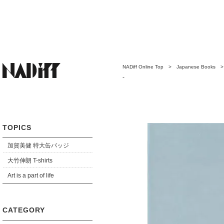
NADiff Online Top
>
Japanese Books
-
TOPICS
加賀美健 特大缶バッジ
大竹伸朗 T-shirts
Art is a part of life
CATEGORY