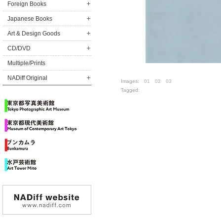
Foreign Books
Japanese Books
Art & Design Goods
CD/DVD
Multiple/Prints
NADiff Original
Images:
01
02
03
Tagged: