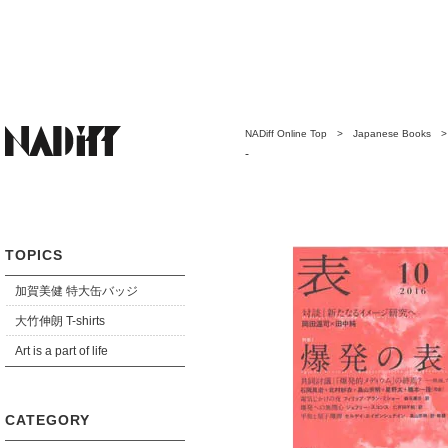
NADiff Online Top
>
Japanese Books
-
TOPICS
加賀美健 特大缶バッジ
大竹伸朗 T-shirts
Art is a part of life
CATEGORY