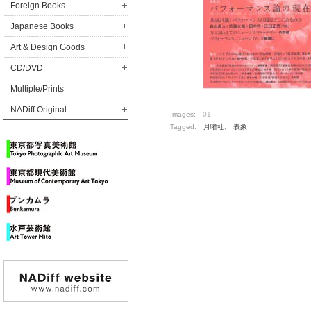
Foreign Books
Japanese Books
Art & Design Goods
CD/DVD
Multiple/Prints
NADiff Original
Images:
01
Tagged:
月曜社
,
表象