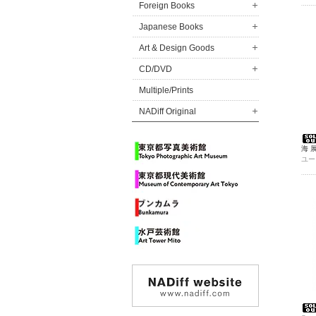
Foreign Books
Japanese Books
Art & Design Goods
CD/DVD
Multiple/Prints
NADiff Original
海 
ユー
STU