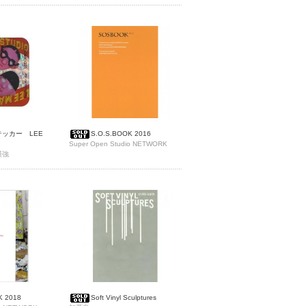
STUDIO
ッカー LEE
S.O.S.BOOK 2016
Super Open Studio NETWORK
漢強
K 2018
Soft Vinyl Sculptures