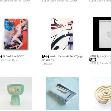
er Open Studio NETWORK
Super Open Studio NETWORK
Super Open Stud
FLOWER & BODY
Yukiko Yamasaki PAINT(ing)-
大野智史オープン
奈/Yuna Ogino
COMPLEX
大野智史 Satoshi O
山崎由紀子