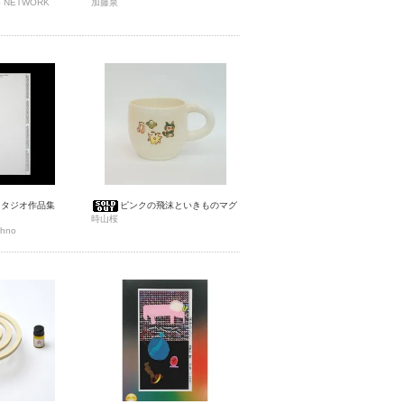
io NETWORK
加藤泉
スタジオ作品集
ピンクの飛沫といきものマグ
時山桜
hno