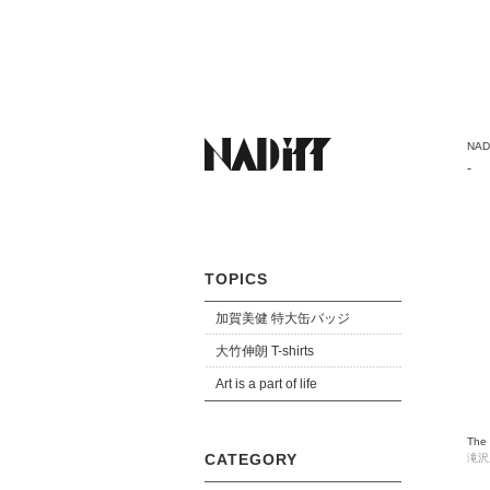
NADi
-
TOPICS
加賀美健 特大缶バッジ
大竹伸朗 T-shirts
Art is a part of life
The
CATEGORY
滝沢広 