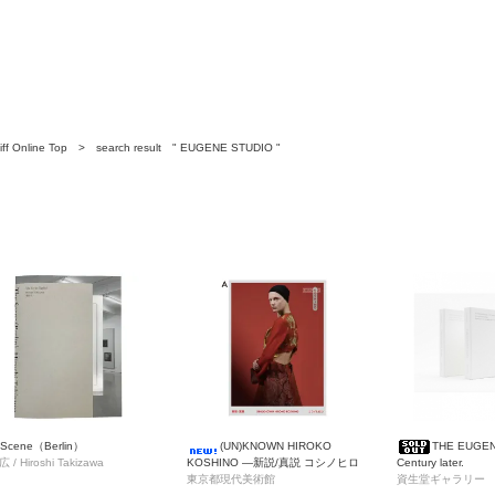
ff Online Top
> search result " EUGENE STUDIO "
 Scene（Berlin）
(UN)KNOWN HIROKO
THE EUGENE
/ Hiroshi Takizawa
KOSHINO ―新説/真説 コシノヒロ
Century later.
コ― 作品集
東京都現代美術館
資生堂ギャラリー