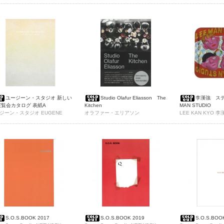
ユージーン・スタジオ 新しい
Studio Olafur Eliasson The
李漢強 ステ
展覧会カタログ 表紙A
Kitchen
MAN STUDIO
ジーン・スタジオ EUGENE
オラファー・エリアソン
LEE KAN KYO 李
DIO
S.O.S.BOOK 2017
S.O.S.BOOK 2019
S.O.S.BOO