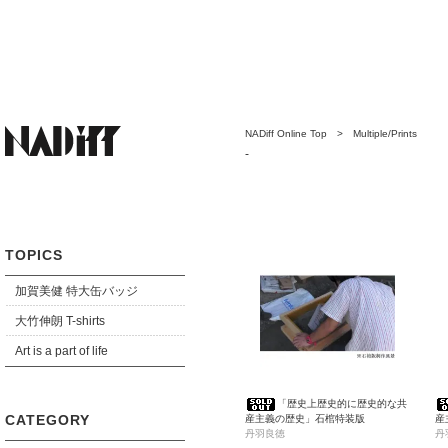
NADiff Online Top
>
Multiple/Prints
-
TOPICS
加賀美健 特大缶バッジ
大竹伸朗 T-shirts
Art is a part of life
「歴史上歴史的に歴史的な共
CATEGORY
産主義の歴史」石棺特装版
産
丹羽良徳
丹