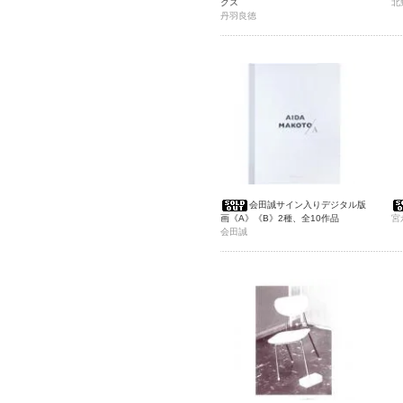
クス
北
丹羽良徳
会田誠サイン入りデジタル版
画《A》《B》2種、全10作品
宮
会田誠