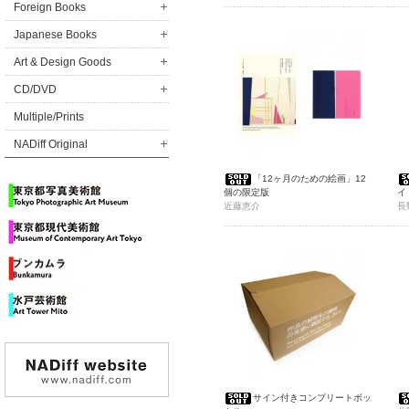
Foreign Books
Japanese Books
Art & Design Goods
CD/DVD
Multiple/Prints
NADiff Original
「12ヶ月のための絵画」12
個の限定版
イ
近藤恵介
(
長
サイン付きコンプリートボッ