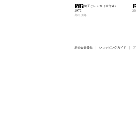
椅子とレンガ（複合体）
1972
加
高松次郎
新規会員登録
ショッピングガイド
プ