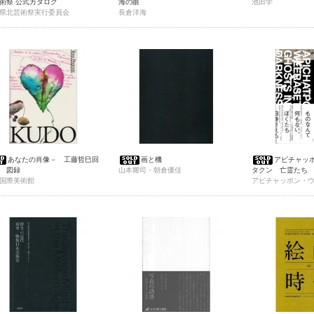
術祭 公式カタログ
海の眼
池田学
県北芸術祭実行委員会
長倉洋海
あなたの肖像－ 工藤哲巳回
画と機
アピチャッ
 図録
山本耀司・朝倉優佳
タクン 亡霊たち
国際美術館
アピチャッポン・