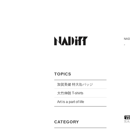
NADi
-
TOPICS
加賀美健 特大缶バッジ
大竹伸朗 T-shirts
Art is a part of life
CATEGORY
荒木