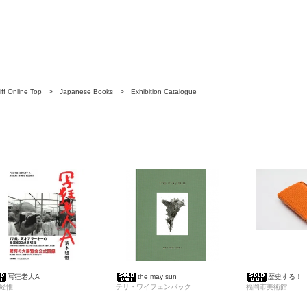
ff Online Top
>
Japanese Books
>
Exhibition Catalogue
写狂老人A
the may sun
歴史する！ Do
経惟
テリ・ワイフェンバック
福岡市美術館