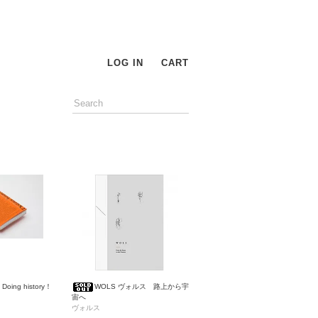
LOG IN
CART
ing history！
WOLS ヴォルス 路上から宇
宙へ
ヴォルス