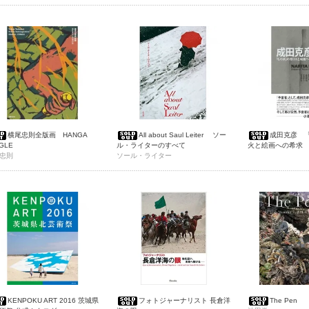
横尾忠則全版画 HANGA
All about Saul Leiter ソー
成田克彦 
GLE
ル・ライターのすべて
火と絵画への希求
忠則
ソール・ライター
KENPOKU ART 2016 茨城県
フォトジャーナリスト 長倉洋
The Pen