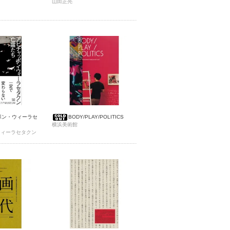
山田正亮
ポン・ウィーラセ
BODY/PLAY/POLITICS
横浜美術館
ウィーラセタクン