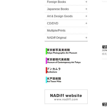
Foreign Books
Japanese Books
Art & Design Goods
CD/DVD
Multiple/Prints
NADiff Original
JUN
横尾