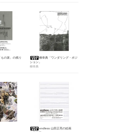
「もの派」の残り
柳幸典「ワンダリング・ポジ
ション」
柳幸典
endless 山田正亮の絵画